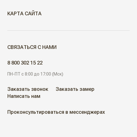
КАРТА САЙТА
МЕЖКОМНАТНЫЕ ДВЕРИ
СВЯЗАТЬСЯ С НАМИ
Скрытые двери
ДВЕРИ ДЛЯ ОБЪЕКТОВ
8 800 302 15 22
Современные двери
ПН-ПТ с 8:00 до 17:00 (Мск)
АЛЮМИНИЕВЫЕ РЕШЕНИЯ
Дизайнерские двери
Заказать звонок
Заказать замер
Написать нам
АКЦИИ
Неоклассические двери
Проконсультироваться в мессенджерах
Классические двери
ГДЕ КУПИТЬ
Жалюзийные двери