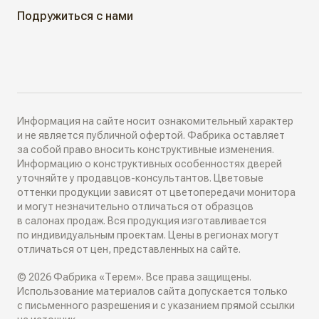
КАК КУПИТЬ
Подружиться с нами
Алюминиевые двери
Как выбрать
ДИЗАЙН-ПРОЕКТЫ
Двери в наличии
Как замерить
РАЗДВИЖНЫЕ ПЕРЕГОРОДКИ
Информация на сайте носит ознакомительный характер
Дизайнеры в вашем городе
и не является публичной офертой. Фабрика оставляет
за собой право вносить конструктивные изменения.
Классические перегородки
Информацию о конструктивных особенностях дверей
СИСТЕМЫ ОТКРЫВАНИЯ
Блог
уточняйте у продавцов-консультантов. Цветовые
Современные перегородки
оттенки продукции зависят от цветопередачи монитора
Распашные двери
и могут незначительно отличаться от образцов
ИНТЕРЬЕРНЫЕ РЕШЕНИЯ
в салонах продаж. Вся продукция изготавливается
Алюминиевые перегородки
по индивидуальным проектам. Цены в регионах могут
Складные двери
отличаться от цен, представленных на сайте.
Плинтусы
ТО, ЧТО ВЫ ИЩЕТЕ
© 2026 Фабрика «Терем». Все права защищены.
Поворотные двери
Накладки на входные двери
Использование материалов сайта допускается только
Скрытые двери
с письменного разрешения и с указанием прямой ссылки
О КОМПАНИИ